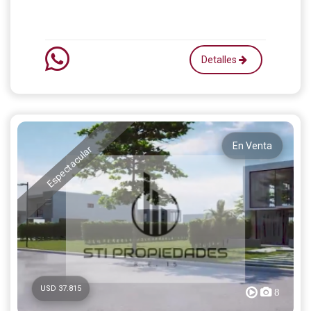
Detalles
En Venta
Espectacular
USD 37.815
8