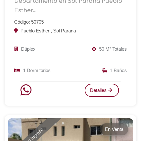
Departamento en Sol Parana Pueblo
Esther...
Código: 50705
Pueblo Esther , Sol Parana
Dúplex
50 M² Totales
1 Dormitorios
1 Baños
Detalles
En Venta
Nuevo Ingreso